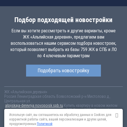
Подбор подходящей новостройки
Если вы хотите рассмотреть и другие варианты, кроме
ЖК «Альпийская деревня», предлагаем вам
воспользоваться нашим сервисом подбора новостроек,
который позволяет выбрать из базы 759 ЖК в СПБ и ЛО
по 4 ключевым параметрам
Подобрать новостройку
ЖК «Альпийская деревня»
Россия
Ленинградская область
Всеволожский р-н
Мистолово д.,
Центральная ул.
alpijskaja-derevnja.novopoisk.spb.ru
Купить квартиру в новом жилом
комплексе «Альпийская деревня» от «IMD Group (АйЭмДэ групп)» во
Всеволожском районе. Квартиры различных планировок от 1.07 млн
Используя сайт, вы соглашаетесь на обработку данных в Cookies для
рублей!
корректной работы сайта, вашей персонализации и других целей,
предусмотренных
Политикой