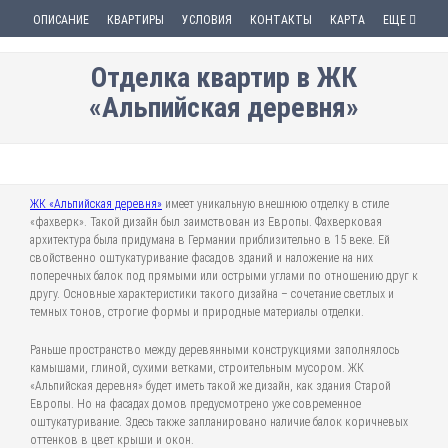
ОПИСАНИЕ
КВАРТИРЫ
УСЛОВИЯ
КОНТАКТЫ
КАРТА
ЕЩЕ
Отделка квартир в ЖК
«Альпийская деревня»
ЖК «Альпийская деревня»
имеет уникальную внешнюю отделку в стиле
«фахверк». Такой дизайн был заимствован из Европы. Фахверковая
архитектура была придумана в Германии приблизительно в 15 веке. Ей
свойственно оштукатуривание фасадов зданий и наложение на них
поперечных балок под прямыми или острыми углами по отношению друг к
другу. Основные характеристики такого дизайна – сочетание светлых и
темных тонов, строгие формы и природные материалы отделки.
Раньше пространство между деревянными конструкциями заполнялось
камышами, глиной, сухими ветками, строительным мусором. ЖК
«Альпийская деревня» будет иметь такой же дизайн, как здания Старой
Европы. Но на фасадах домов предусмотрено уже современное
оштукатуривание. Здесь также запланировано наличие балок коричневых
оттенков в цвет крыши и окон.