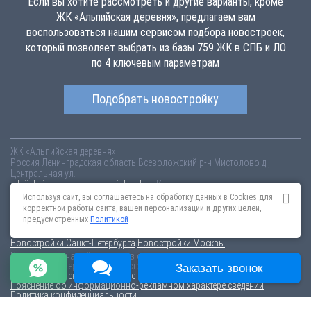
Если вы хотите рассмотреть и другие варианты, кроме
ЖК «Альпийская деревня», предлагаем вам
воспользоваться нашим сервисом подбора новостроек,
который позволяет выбрать из базы 759 ЖК в СПБ и ЛО
по 4 ключевым параметрам
Подобрать новостройку
ЖК «Альпийская деревня»
Россия
Ленинградская область
Всеволожский р-н
Мистолово д.,
Центральная ул.
alpijskaja-derevnja.novopoisk.spb.ru
Купить квартиру в новом жилом
комплексе «Альпийская деревня» от «IMD Group (АйЭмДэ групп)» во
Используя сайт, вы соглашаетесь на обработку данных в Cookies для
Всеволожском районе. Квартиры различных планировок от 1.07 млн
корректной работы сайта, вашей персонализации и других целей,
рублей!
предусмотренных
Политикой
Новостройки Санкт-Петербурга
Новостройки Москвы
Информация на сайте взята из открытых источников, не является
публичной офертой и распространяется для ознакомления.
Заказать звонок
Пользовательское соглашение
Соглашение о размещении
Пояснение об информационно-рекламном характере сведений
Политика конфиденциальности
По всем вопросам, связанным с актуальностью информации на