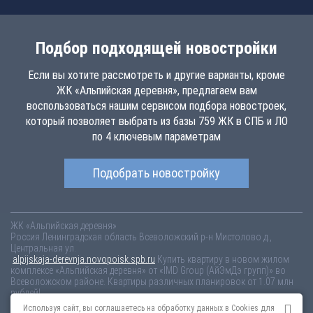
Подбор подходящей новостройки
Если вы хотите рассмотреть и другие варианты, кроме
ЖК «Альпийская деревня», предлагаем вам
воспользоваться нашим сервисом подбора новостроек,
который позволяет выбрать из базы 759 ЖК в СПБ и ЛО
по 4 ключевым параметрам
Подобрать новостройку
ЖК «Альпийская деревня»
Россия
Ленинградская область
Всеволожский р-н
Мистолово д.,
Центральная ул.
alpijskaja-derevnja.novopoisk.spb.ru
Купить квартиру в новом жилом
комплексе «Альпийская деревня» от «IMD Group (АйЭмДэ групп)» во
Всеволожском районе. Квартиры различных планировок от 1.07 млн
рублей!
Используя сайт, вы соглашаетесь на обработку данных в Cookies для