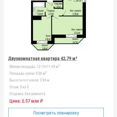
Двухкомнатная квартира 42.79 м²
2
Жилая площадь:
12.15+11.69 м
2
Площадь кухни:
9.06 м
Высота потолков:
2.85 м
Этаж:
3 из 3
Отделка:
Без ремонта
Цена:
2.57 млн ₽
Посмотреть планировку