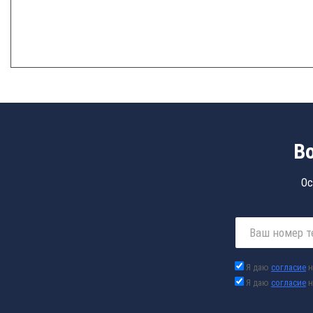
В
Ос
Я даю
согласие
н
Я даю
согласие
н