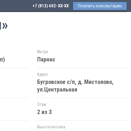
+7 (812) 602-44-77
Получить консультацию
я»
Метро
п)
Парнас
Адрес
Бугровское с/п, д. Мистолово,
ул.Центральная
Этаж
2 из 3
Высота потолка