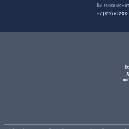
Вы также можете
+7 (812) 602-44
Ес
д
но