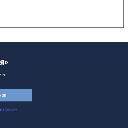
я»
уту
нок
циальности