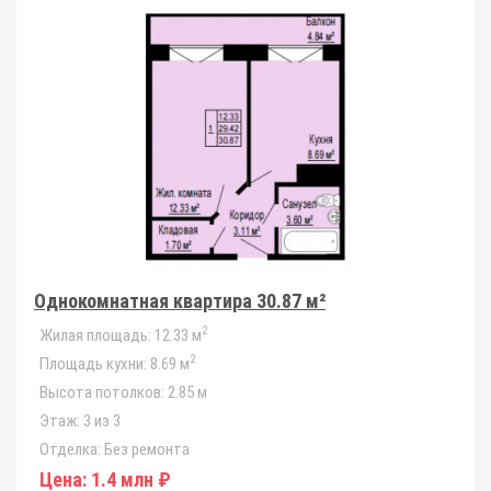
Однокомнатная квартира 30.87 м²
2
Жилая площадь:
12.33 м
2
Площадь кухни:
8.69 м
Высота потолков:
2.85 м
Этаж:
3 из 3
Отделка:
Без ремонта
Цена:
1.4 млн ₽