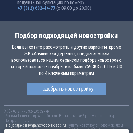
получить консультацию по номеру
+7 (812) 602-44-77
(с 09:00 до 20:00)
Подбор подходящей новостройки
Если вы хотите рассмотреть и другие варианты, кроме
ЖК «Альпийская деревня», предлагаем вам
воспользоваться нашим сервисом подбора новостроек,
который позволяет выбрать из базы 759 ЖК в СПБ и ЛО
по 4 ключевым параметрам
Подобрать новостройку
ЖК «Альпийская деревня»
Россия
Ленинградская область
Всеволожский р-н
Мистолово д.,
Центральная ул.
alpijskaja-derevnja.novopoisk.spb.ru
Купить квартиру в новом жилом
комплексе «Альпийская деревня» от «IMD Group (АйЭмДэ групп)» во