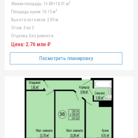
2
Жилая площадь:
16.08+14.51 м
2
Площадь кухни:
10.15 м
Высота потолков:
2.85 м
Этаж:
3 из 3
Отделка:
Без ремонта
Цена:
2.76 млн ₽
Посмотреть планировку