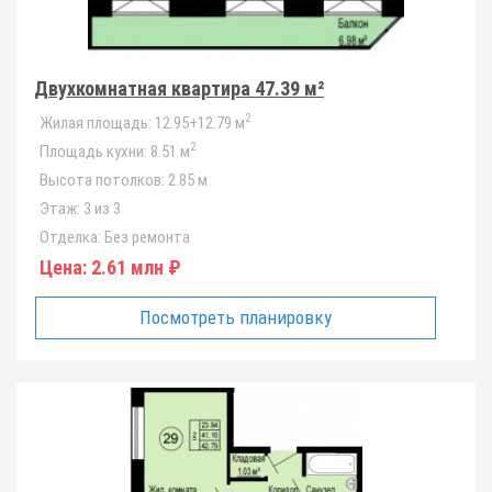
Двухкомнатная квартира 47.39 м²
2
Жилая площадь:
12.95+12.79 м
2
Площадь кухни:
8.51 м
Высота потолков:
2.85 м
Этаж:
3 из 3
Отделка:
Без ремонта
Цена:
2.61 млн ₽
Посмотреть планировку