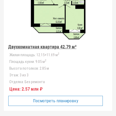
Двухкомнатная квартира 42.79 м²
2
Жилая площадь:
12.15+11.69 м
2
Площадь кухни:
9.05 м
Высота потолков:
2.85 м
Этаж:
3 из 3
Отделка:
Без ремонта
Цена:
2.57 млн ₽
Посмотреть планировку