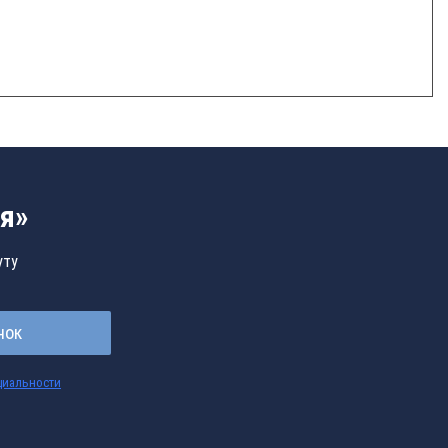
я»
уту
нок
циальности