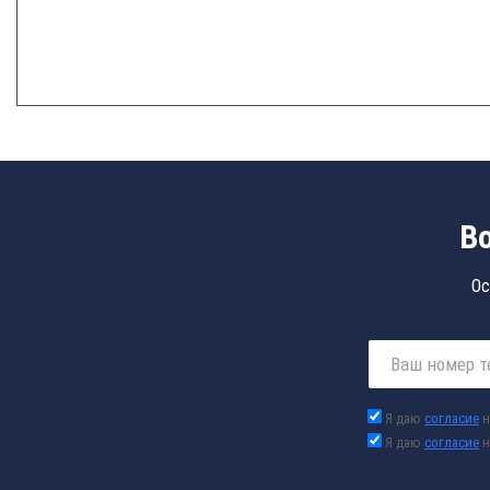
В
Ос
Я даю
согласие
н
Я даю
согласие
н