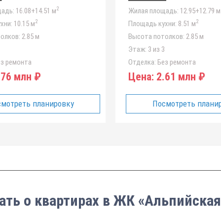
2
адь:
16.08+14.51 м
Жилая площадь:
12.95+12.79 м
2
2
хни:
10.15 м
Площадь кухни:
8.51 м
олков:
2.85 м
Высота потолков:
2.85 м
3
Этаж:
3 из 3
з ремонта
Отделка:
Без ремонта
76 млн ₽
Цена:
2.61 млн ₽
мотреть планировку
Посмотреть плани
ать о квартирах в ЖК «Альпийская