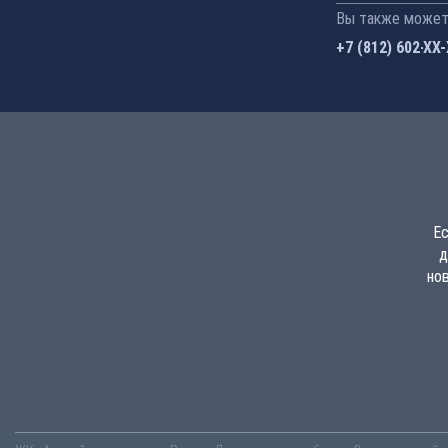
Вы также можете
+7 (812) 602-44
Ес
д
но