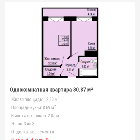
Однокомнатная квартира 30.87 м²
2
Жилая площадь:
12.33 м
2
Площадь кухни:
8.69 м
Высота потолков:
2.85 м
Этаж:
3 из 3
Отделка:
Без ремонта