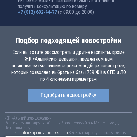
Вы также можете позвонить самостоятельно и
получить консультацию по номеру
+7 (812) 602-44-77
(с 09:00 до 20:00)
Подбор подходящей новостройки
Если вы хотите рассмотреть и другие варианты, кроме
ЖК «Альпийская деревня», предлагаем вам
воспользоваться нашим сервисом подбора новостроек,
который позволяет выбрать из базы 759 ЖК в СПБ и ЛО
по 4 ключевым параметрам
Подобрать новостройку
ЖК «Альпийская деревня»
Россия
Ленинградская область
Всеволожский р-н
Мистолово д.,
Центральная ул.
alpijskaja-derevnja.novopoisk.spb.ru
Купить квартиру в новом жилом