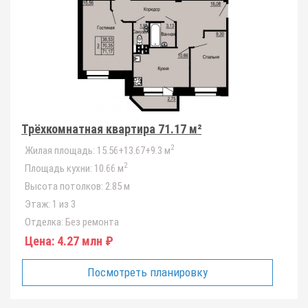
Трёхкомнатная квартира 71.17 м²
2
Жилая площадь:
15.56+13.67+9.3 м
2
Площадь кухни:
10.66 м
Высота потолков:
2.85 м
Этаж:
1 из 3
Отделка:
Без ремонта
Цена:
4.27 млн ₽
Посмотреть планировку