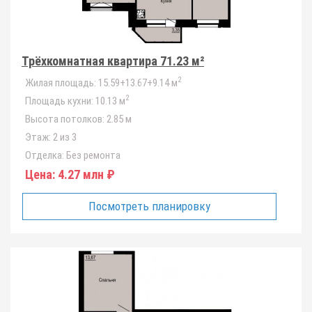
Трёхкомнатная квартира 71.23 м²
2
Жилая площадь:
15.59+13.67+9.14 м
2
Площадь кухни:
10.13 м
Высота потолков:
2.85 м
Этаж:
2 из 3
Отделка:
Без ремонта
Цена:
4.27 млн ₽
Посмотреть планировку