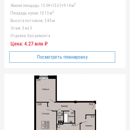
2
Жилая площадь:
15.59+13.67+9.14 м
2
Площадь кухни:
10.13 м
Высота потолков:
2.85 м
Этаж:
3 из 3
Отделка:
Без ремонта
Цена:
4.27 млн ₽
Посмотреть планировку