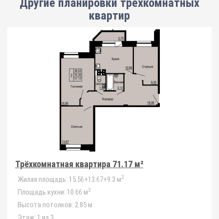
Другие планировки
трёхкомнатных
квартир
Трёхкомнатная квартира 71.17 м²
2
Жилая площадь:
15.56+13.67+9.3 м
2
Площадь кухни:
10.66 м
Высота потолков:
2.85 м
Этаж:
1 из 3