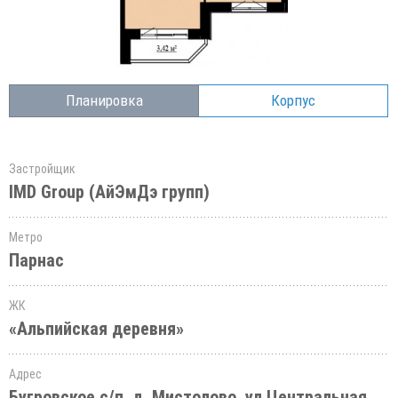
Планировка
Корпус
Застройщик
IMD Group (АйЭмДэ групп)
Метро
Парнас
ЖК
«Альпийская деревня»
Адрес
Бугровское с/п, д. Мистолово, ул.Центральная