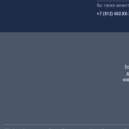
Вы также можете
+7 (812) 602-44
Ес
д
но