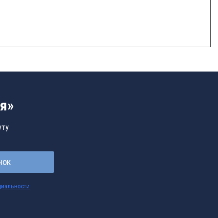
я»
уту
нок
циальности