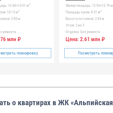
2
адь:
16.08+14.51 м
Жилая площадь:
12.95+12.79 м
2
2
хни:
10.15 м
Площадь кухни:
8.51 м
олков:
2.85 м
Высота потолков:
2.85 м
3
Этаж:
3 из 3
з ремонта
Отделка:
Без ремонта
76 млн ₽
Цена:
2.61 млн ₽
мотреть планировку
Посмотреть плани
ать о квартирах в ЖК «Альпийская