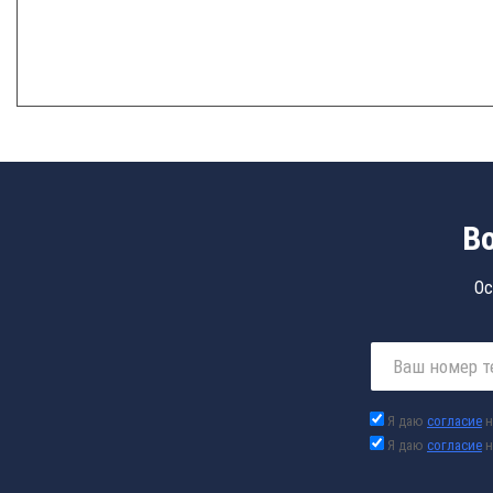
В
Ос
Я даю
согласие
н
Я даю
согласие
н