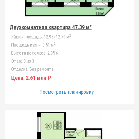
Двухкомнатная квартира 47.39 м²
2
Жилая площадь:
12.95+12.79 м
2
Площадь кухни:
8.51 м
Высота потолков:
2.85 м
Этаж:
3 из 3
Отделка:
Без ремонта
Цена:
2.61 млн ₽
Посмотреть планировку