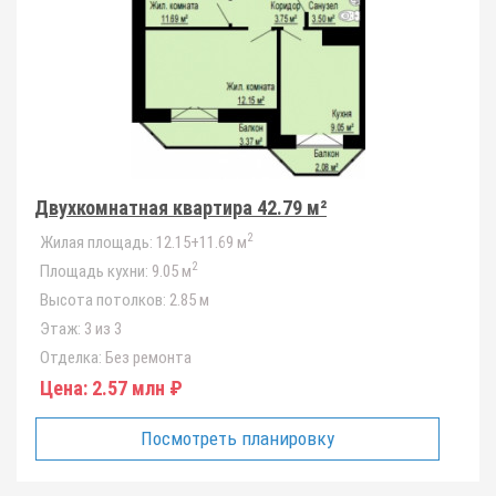
Двухкомнатная квартира 42.79 м²
2
Жилая площадь:
12.15+11.69 м
2
Площадь кухни:
9.05 м
Высота потолков:
2.85 м
Этаж:
3 из 3
Отделка:
Без ремонта
Цена:
2.57 млн ₽
Посмотреть планировку