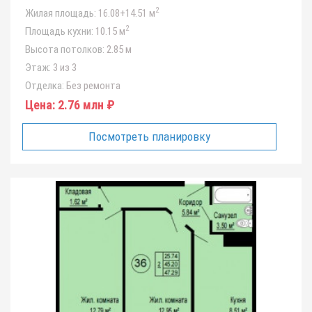
2
Жилая площадь:
16.08+14.51 м
2
Площадь кухни:
10.15 м
Высота потолков:
2.85 м
Этаж:
3 из 3
Отделка:
Без ремонта
Цена:
2.76 млн ₽
Посмотреть планировку