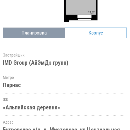
Планировка
Корпус
Застройщик
IMD Group (АйЭмДэ групп)
Метро
Парнас
ЖК
«Альпийская деревня»
Адрес
Бугровское с/п, д. Мистолово, ул.Центральная