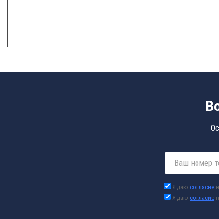
В
Ос
Я даю
согласие
н
Я даю
согласие
н