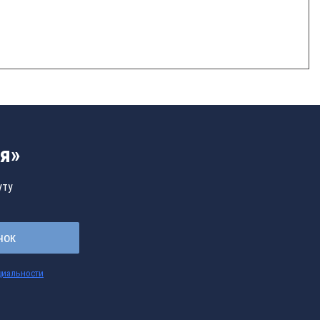
я»
уту
нок
циальности