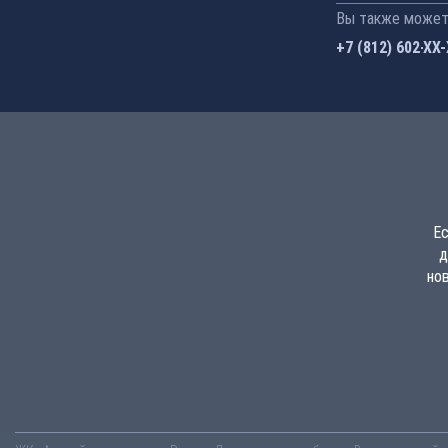
Вы также можете
+7 (812) 602-44
Ес
д
но