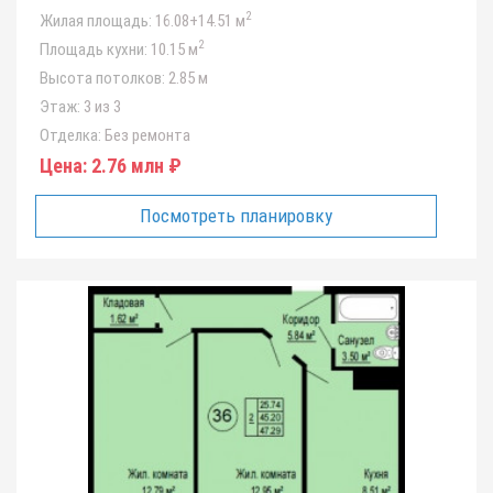
2
Жилая площадь:
16.08+14.51 м
2
Площадь кухни:
10.15 м
Высота потолков:
2.85 м
Этаж:
3 из 3
Отделка:
Без ремонта
Цена:
2.76 млн ₽
Посмотреть планировку