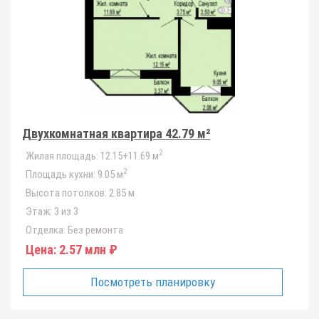
Двухкомнатная квартира 42.79 м²
2
Жилая площадь:
12.15+11.69 м
2
Площадь кухни:
9.05 м
Высота потолков:
2.85 м
Этаж:
3 из 3
Отделка:
Без ремонта
Цена:
2.57 млн ₽
Посмотреть планировку