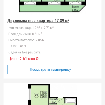
Двухкомнатная квартира 47.39 м²
2
Жилая площадь:
12.95+12.79 м
2
Площадь кухни:
8.51 м
Высота потолков:
2.85 м
Этаж:
3 из 3
Отделка:
Без ремонта
Цена:
2.61 млн ₽
Посмотреть планировку