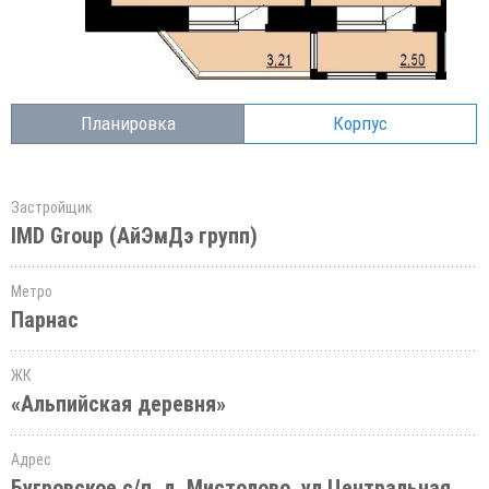
Планировка
Корпус
Застройщик
IMD Group (АйЭмДэ групп)
Метро
Парнас
ЖК
«Альпийская деревня»
Адрес
Бугровское с/п, д. Мистолово, ул.Центральная