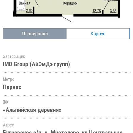
Планировка
Корпус
Застройщик
IMD Group (АйЭмДэ групп)
Метро
Парнас
ЖК
«Альпийская деревня»
Адрес
Бугровское с/п, д. Мистолово, ул.Центральная