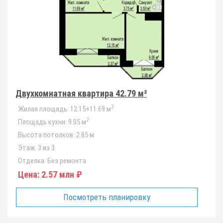
Двухкомнатная квартира 42.79 м²
2
Жилая площадь:
12.15+11.69 м
2
Площадь кухни:
9.05 м
Высота потолков:
2.85 м
Этаж:
3 из 3
Отделка:
Без ремонта
Цена:
2.57 млн ₽
Посмотреть планировку