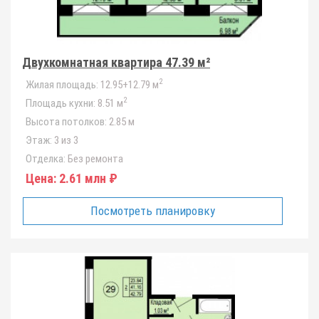
Двухкомнатная квартира 47.39 м²
2
Жилая площадь:
12.95+12.79 м
2
Площадь кухни:
8.51 м
Высота потолков:
2.85 м
Этаж:
3 из 3
Отделка:
Без ремонта
Цена:
2.61 млн ₽
Посмотреть планировку