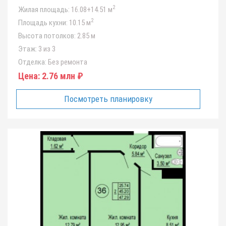
2
Жилая площадь:
16.08+14.51 м
2
Площадь кухни:
10.15 м
Высота потолков:
2.85 м
Этаж:
3 из 3
Отделка:
Без ремонта
Цена:
2.76 млн ₽
Посмотреть планировку