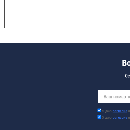
В
Ос
Я даю
согласие
н
Я даю
согласие
н