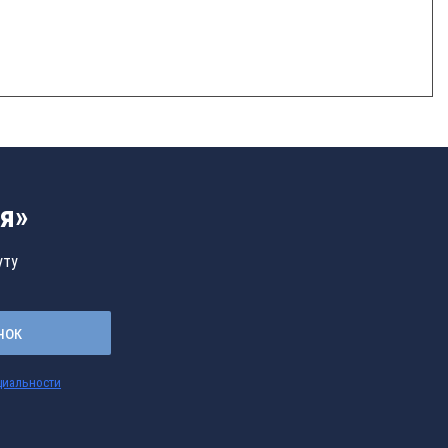
я»
уту
нок
циальности