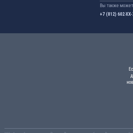
Вы также можете
+7 (812) 602-44
Ес
д
но