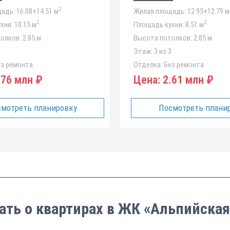
2
адь:
16.08+14.51 м
Жилая площадь:
12.95+12.79 м
2
2
хни:
10.15 м
Площадь кухни:
8.51 м
олков:
2.85 м
Высота потолков:
2.85 м
3
Этаж:
3 из 3
з ремонта
Отделка:
Без ремонта
76 млн ₽
Цена:
2.61 млн ₽
мотреть планировку
Посмотреть плани
ать о квартирах в ЖК «Альпийская