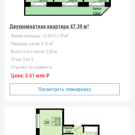
Двухкомнатная квартира 47.39 м²
2
Жилая площадь:
12.95+12.79 м
2
Площадь кухни:
8.51 м
Высота потолков:
2.85 м
Этаж:
3 из 3
Отделка:
Без ремонта
Цена:
2.61 млн ₽
Посмотреть планировку