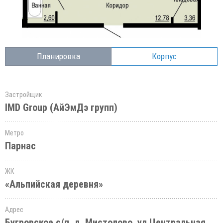
Планировка
Корпус
Застройщик
IMD Group (АйЭмДэ групп)
Метро
Парнас
ЖК
«Альпийская деревня»
Адрес
Бугровское с/п, д. Мистолово, ул.Центральная