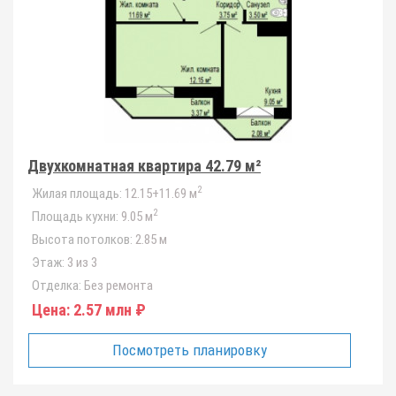
Двухкомнатная квартира 42.79 м²
2
Жилая площадь:
12.15+11.69 м
2
Площадь кухни:
9.05 м
Высота потолков:
2.85 м
Этаж:
3 из 3
Отделка:
Без ремонта
Цена:
2.57 млн ₽
Посмотреть планировку