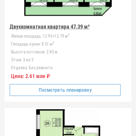
Двухкомнатная квартира 47.39 м²
2
Жилая площадь:
12.95+12.79 м
2
Площадь кухни:
8.51 м
Высота потолков:
2.85 м
Этаж:
3 из 3
Отделка:
Без ремонта
Цена:
2.61 млн ₽
Посмотреть планировку