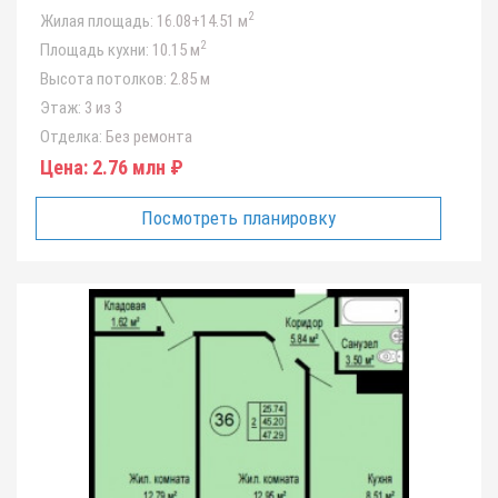
2
Жилая площадь:
16.08+14.51 м
2
Площадь кухни:
10.15 м
Высота потолков:
2.85 м
Этаж:
3 из 3
Отделка:
Без ремонта
Цена:
2.76 млн ₽
Посмотреть планировку