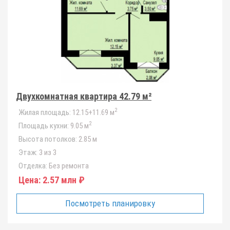
Двухкомнатная квартира 42.79 м²
2
Жилая площадь:
12.15+11.69 м
2
Площадь кухни:
9.05 м
Высота потолков:
2.85 м
Этаж:
3 из 3
Отделка:
Без ремонта
Цена:
2.57 млн ₽
Посмотреть планировку