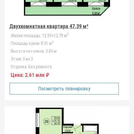
Двухкомнатная квартира 47.39 м²
2
Жилая площадь:
12.95+12.79 м
2
Площадь кухни:
8.51 м
Высота потолков:
2.85 м
Этаж:
3 из 3
Отделка:
Без ремонта
Цена:
2.61 млн ₽
Посмотреть планировку