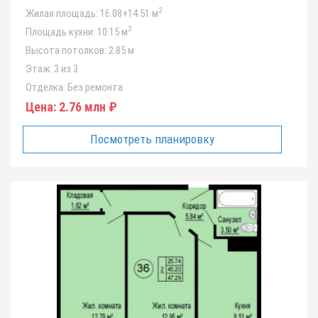
2
Жилая площадь:
16.08+14.51 м
2
Площадь кухни:
10.15 м
Высота потолков:
2.85 м
Этаж:
3 из 3
Отделка:
Без ремонта
Цена:
2.76 млн ₽
Посмотреть планировку