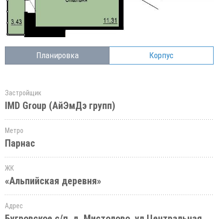
Планировка
Корпус
Застройщик
IMD Group (АйЭмДэ групп)
Метро
Парнас
ЖК
«Альпийская деревня»
Адрес
Бугровское с/п, д. Мистолово, ул.Центральная