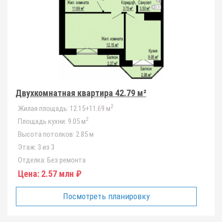
Двухкомнатная квартира 42.79 м²
2
Жилая площадь:
12.15+11.69 м
2
Площадь кухни:
9.05 м
Высота потолков:
2.85 м
Этаж:
3 из 3
Отделка:
Без ремонта
Цена:
2.57 млн ₽
Посмотреть планировку