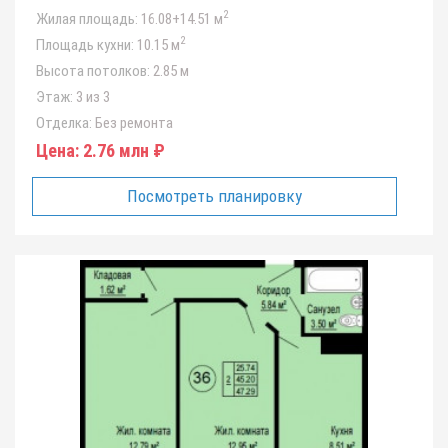
2
Жилая площадь:
16.08+14.51 м
2
Площадь кухни:
10.15 м
Высота потолков:
2.85 м
Этаж:
3 из 3
Отделка:
Без ремонта
Цена:
2.76 млн ₽
Посмотреть планировку