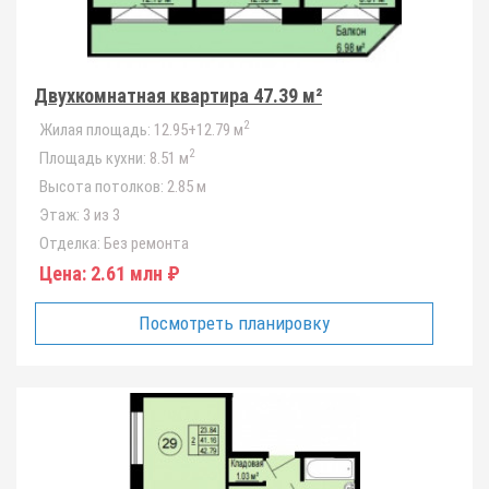
Двухкомнатная квартира 47.39 м²
2
Жилая площадь:
12.95+12.79 м
2
Площадь кухни:
8.51 м
Высота потолков:
2.85 м
Этаж:
3 из 3
Отделка:
Без ремонта
Цена:
2.61 млн ₽
Посмотреть планировку