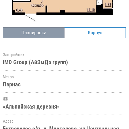
Планировка
Корпус
Застройщик
IMD Group (АйЭмДэ групп)
Метро
Парнас
ЖК
«Альпийская деревня»
Адрес
Бугровское с/п, д. Мистолово, ул.Центральная